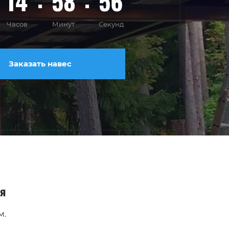
14
58
54
Часов
Минут
Секунд
Заказать навес
ля
м.