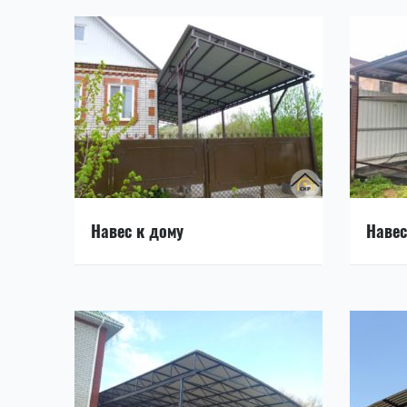
Навес к дому
Навес