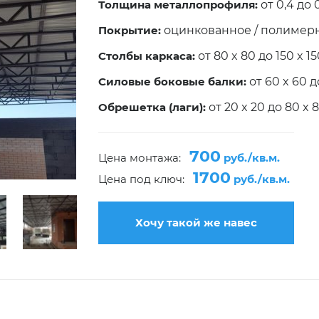
Толщина металлопрофиля:
от 0,4 до 
Покрытие:
оцинкованное / полимер
Столбы каркаса:
от 80 x 80 до 150 x 1
Силовые боковые балки:
от 60 x 60 д
Обрешетка (лаги):
от 20 x 20 до 80 x 
700
Цена монтажа:
руб./кв.м.
1700
Цена под ключ:
руб./кв.м.
Хочу такой же навес