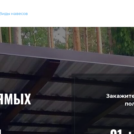
Виды навесов
РЯМЫХ
Закажите
по