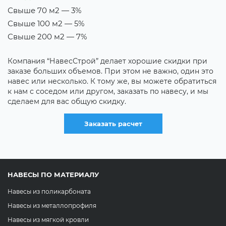
Свыше 70 м2 — 3%
В
Свыше 100 м2 — 5%
Т
Свыше 200 м2 — 7%
Е
н
Компания “НавесСтрой” делает хорошие скидки при
х
заказе больших объемов. При этом не важно, один это
д
навес или несколько. К тому же, вы можете обратиться
с
к нам с соседом или другом, заказать по навесу, и мы
сделаем для вас общую скидку.
Заказать расчет
НАВЕСЫ ПО МАТЕРИАЛУ
Навесы из поликарбоната
Навесы из металлопрофиля
Навесы из мягкой кровли